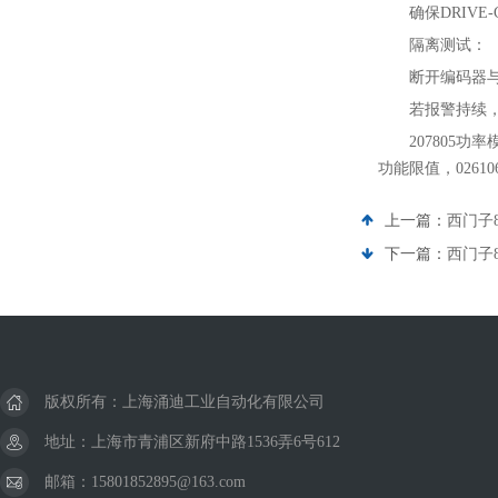
确保DRIVE
隔离测试‌：
断开编码器
若报警持续
207805功
功能限值，0261
上一篇：
西门子8
下一篇：
西门子8
版权所有：上海涌迪工业自动化有限公司
地址：上海市青浦区新府中路1536弄6号612
邮箱：15801852895@163.com