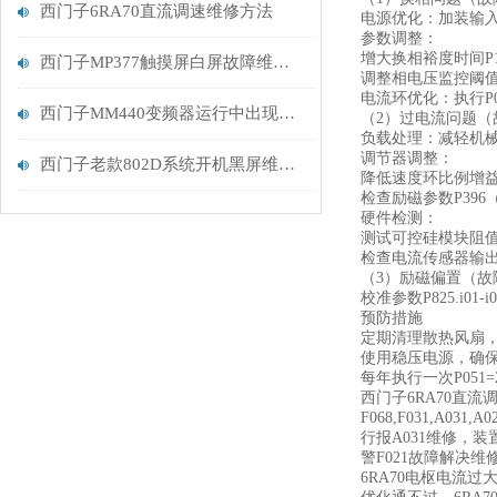
西门子6RA70直流调速维修方法
‌电源优化‌：加装输
‌参数调整‌：
增大换相裕度时间P1
西门子MP377触摸屏白屏故障维修分析
调整相电压监控阈值
‌电流环优化‌：执行P
西门子MM440变频器运行中出现报警F0023故障解决
（2）过电流问题（
‌负载处理‌：减轻机
‌调节器调整‌：
西门子老款802D系统开机黑屏维修液晶屏坏更换
降低速度环比例增益
检查励磁参数P396
‌硬件检测‌：
测试可控硅模块阻值，
检查电流传感器输出
（3）励磁偏置（故
校准参数P825.i01
预防措施
定期清理散热风扇，
使用稳压电源，确保电
每年执行一次P051=
西门子6RA70直流调速器
F068,F031,A031
行报A031维修，装
警F021故障解决维
6RA70电枢电流过