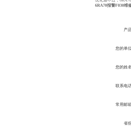
优化通不过，6RA7
6RA70报警F030
产
您的单
您的姓
联系电
常用邮
省