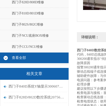
西门子828D/808D维修
西门子810D/801D维修
西门子802S/802C维修
西门子NCU底座BOX维修
详细说明：
西门子CCU/NCU维修
西门子840D数控系统
代码，840D总线故
查看全部
300200通常指示
故障原因
报警300200通常
‌驱动总线端子或连
相关文章
‌辅助硬件故障‌：
‌电源问题‌：参考案
处理步骤
西门子840D系统Y轴显示300607故障排查
建议按照以下步骤
检查电源与接线‌：
西门子828D/802D数控系统207565报警维修处理
检查驱动总线连接
检查电缆状态‌：使
尝试硬件复位‌：