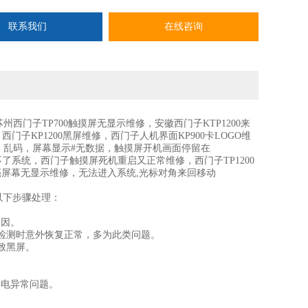
联系我们
在线咨询
州西门子TP700触摸屏无显示维修，安徽西门子KTP1200来
门子KP1200黑屏维修，西门子人机界面KP900卡LOGO维
机，乱码，屏幕显示#无数据，触摸屏开机画面停留在
母进不了系统，西门子触摸屏死机重启又正常维修，西门子TP1200
亮屏幕无显示维修，无法进入系统,光标对角来回移动
下步骤处理：‌
诱因。
检测时意外恢复正常，多为此类问题。
致黑屏。
供电异常问题。