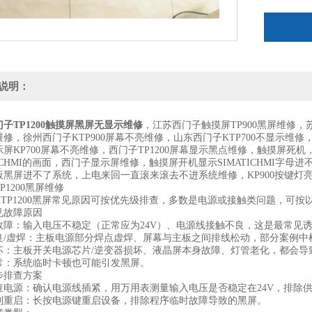
说明：
子TP1200触摸屏黑屏无显示维修
，江苏西门子触摸屏TP900黑屏维修，苏
修，徐州西门子KTP900屏幕不亮维修，山东西门子KTP700不显示维修，西
示屏KP700屏幕不亮维修，西门子TP1200屏幕显示黑点维修，触摸屏死
TICHMI的画面，西门子显示屏维修，触摸屏开机显示SIMATICHMI字
板黑屏进不了系统，上电来回一直滚来滚去不进系统维修，KP900按键灯
P1200黑屏维修
KTP1200黑屏常见原因可按优先级排查，多数是电源或接触类问题，可按以
见故障原因
故障：输入电压不稳定（正常应为24V）、电源线接触不良，这是最常见
良/虚焊：主板电源部分焊点虚焊、屏幕与主板之间排线松动，部分案例中
坏：主板开关电源芯片/逆变器损坏、液晶屏本身故障、灯管老化，都会导
常：系统临时卡顿也可能引发黑屏。
步排查方案
电源‌：确认电源线插紧，用万用表测量输入电压是否稳定在‌24V‌，排除
制重启‌：长按电源键重启设备，排除程序临时故障导致的黑屏。