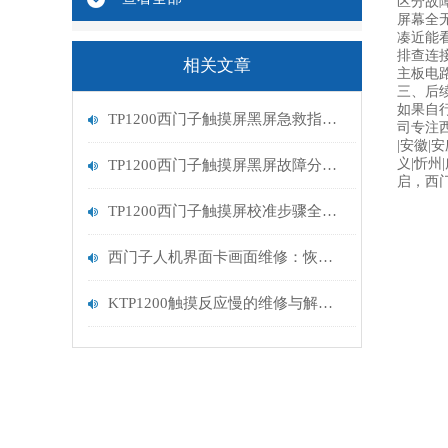
区分故障
屏幕全
凑近能
排查连
相关文章
主板电
三、后
如果自
TP1200西门子触摸屏黑屏急救指南：从排查到修复的完整流程
司专注
|安徽|
义|忻州
TP1200西门子触摸屏黑屏故障分析与维修指南
启，西门
TP1200西门子触摸屏校准步骤全解析
西门子人机界面卡画面维修：恢复高效交互的关键步骤
KTP1200触摸反应慢的维修与解决方案