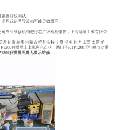
可更换排线测试。
，虚焊或信号异常都可能导致黑屏。
公司专业维修机构进行芯片级检测修复，上海涌迪工业有限公
辽源|甘肃|兰州|内蒙古|呼和浩特|宁夏|湖南|株洲|山西|太原|孝
门子TP1200触摸屏上出现黑色点状，西门子KTP1200运行时自动重
P1200触摸屏黑屏无显示维修