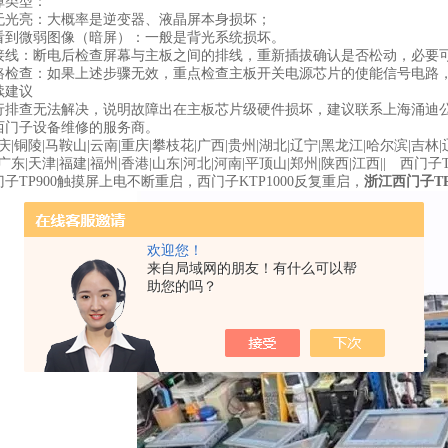
类型‌：
无光亮：大概率是逆变器、液晶屏本身损坏；
看到微弱图像（暗屏）：一般是背光系统损坏。
接线‌：断电后检查屏幕与主板之间的排线，重新插拔确认是否松动，必要
路检查‌：如果上述步骤无效，重点检查主板开关电源芯片的使能信号电路
续建议
行排查无法解决，说明故障出在主板芯片级硬件损坏，建议联系上海涌迪
西门子设备维修的服务商。
安庆|铜陵|马鞍山|云南|重庆|攀枝花|广西|贵州|湖北|辽宁|黑龙江|哈尔滨|吉林|
|广东|天津|福建|福州|香港|山东|河北|河南|平顶山|郑州|陕西|江西|| 西
子TP900触摸屏上电不断重启，西门子KTP1000反复重启，
浙江西门子T
欢迎您！
来自局域网的朋友！有什么可以帮
助您的吗？