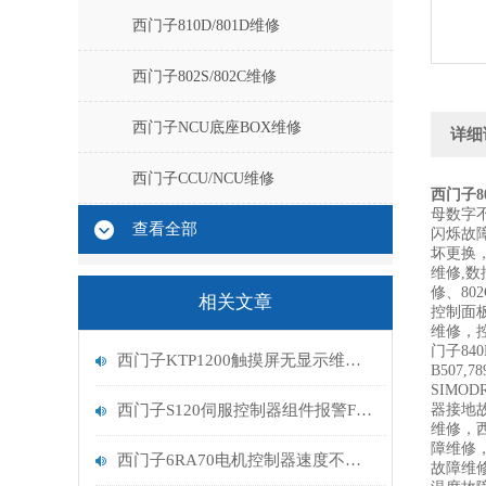
西门子810D/801D维修
西门子802S/802C维修
西门子NCU底座BOX维修
详细
西门子CCU/NCU维修
西门子8
母数字不
查看全部
闪烁故障
坏更换
维修,数
修、80
相关文章
控制面
维修，控
门子840
西门子KTP1200触摸屏无显示维修分析
B507,7
SIMO
西门子S120伺服控制器组件报警F30860排查处理
器接地故
维修，西
障维修，
西门子6RA70电机控制器速度不稳定原因
故障维修