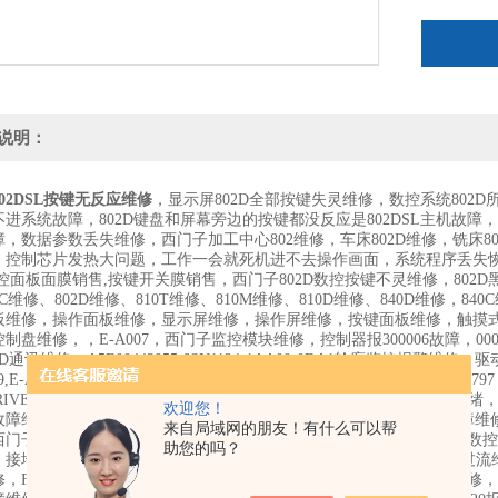
说明：
02DSL按键无反应维修
，显示屏802D全部按键失灵维修，数控系统802
进系统故障，802D键盘和屏幕旁边的按键都没反应是802DSL主机故障，
，数据参数丢失维修，西门子加工中心802维修，车床802D维修，铣床802D
，控制芯片发热大问题，工作一会就死机进不去操作画面，系统程序丢失恢
控面板面膜销售,按键开关膜销售，西门子802D数控按键不灵维修，802D
2C维修、802D维修、810T维修、810M维修、810D维修、840D维修，840C
板维修，操作面板维修，显示屏维修，操作屏维修，按键面板维修，触摸式
制盘维修，，E-A007，西门子监控模块维修，控制器报300006故障，00000
D通讯维修，A5E00443955,6SN1124-1AA00-0DA1轮廓监控报警维修，驱动
89,E-A508,E-A599,E-A028,E-A831,E-A029,E-A501,E-A039,E-A
DRIVE 611U报故障608维修，西门子802D数控系统报700016驱动器未
欢迎您！
障维修，西门子S120亮红灯报警维修，西门子S120驱动模块常见故障维修，西
来自局域网的朋友！有什么可以帮
门子6SL3130电源维修，西门子6SL3121伺服模块维修，西门子802D数
助您的吗？
接地故障维修，RDY灯闪烁维修，F30021故障维修，F0780*维修，过流维修
，F07801故障维修，F30027故障维修，25201故障维修，模块短