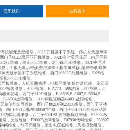
联系我们
在线咨询
D所有按键无反应维修，802D开机进不了系统，停机今天显示字
西门子802D黑屏不开机维修，802D有时显示花屏，内屏屏幕
SL维修，镗床802C维修，龙门铣840D维修，802D主芯片
复，面板无显示维修,数控操作面板黑屏维修,花屏维修,暗屏
黑屏无显示进不了系统维修，西门子802D死机维修，802S维
维修,840DSL维修。
面板维修，人机界面修理，电脑屏维修,操作盘维修，显示器
3报警维修，A029故障，E-A773，599故障，597故障，西
器未就绪，西门子810D维修，E-A608,E-A607,E-B504,E-
034,E-A797，E-A504故障维修。611u伺服驱动器e-a831故障维修，
就绪，无轴使能信号维修，西门子802D报025050维修，西门子驱动
门子S120报警38050*维修，西门子6SL3120伺服驱动器
控系统驱动器维修，西门子802DSL控制器模块维修，F23004故
，欠压维修，F30005故障维修，F07930代码维修，F30897
路维修，跳闸维修，灯不亮维修，输出电压低维修，风扇报警维修，