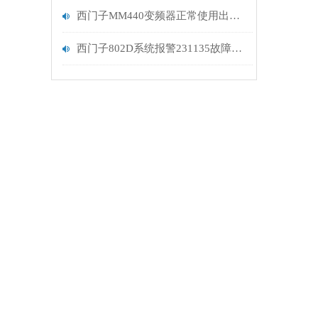
西门子MM440变频器正常使用出现F0022故障报警解决
西门子802D系统报警231135故障维修解决