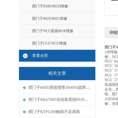
西门子810D/801D维修
西门子802S/802C维修
西门子NCU底座BOX维修
详细
西门子CCU/NCU维修
西门子N
108维
查看全部
修，NC
NCU box
NCU 56
NCU 57
相关文章
NCU 57
NCU 5
风扇报警
西门子840D系统报警300006故障处理
全亮，西
错，西门子
A5E0
西门子6RA7085传动装置报F030直流调速器维修解决
修，全
西门子KTP1200触摸不灵原因