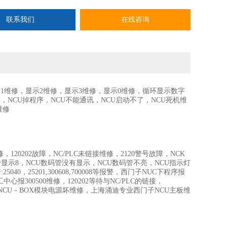
联系我们
在线咨询
示1维修，显示2维修，显示3维修，显示0维修，循环显示数字
灯亮，NCU掉程序，NCU不能通讯，NCU启动不了，NCU死机维
维修
故障维修，120202故障，NC/PLC未链接维修，2120警号故障，NCK
管显示8，NCU数码管没有显示，NCU数码管不亮，NCU指示灯
0，25201,300608,700008等报警，西门子NUC下程序报
工中心报300500维修，120202等待与NC/PLC的链接，
维修，NCU－BOX模块电源坏维修，上海涌迪专业西门子NCU主板维