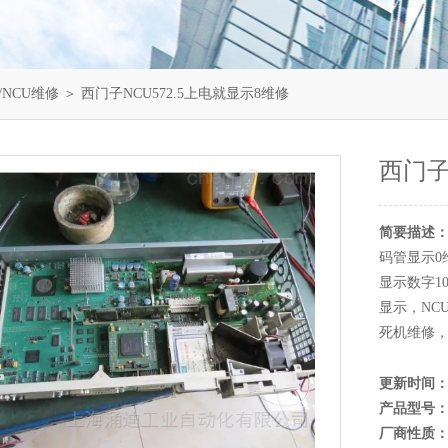
/NCU维修
＞ 西门子NCU572.5上电就显示8维修
西门子
简要描述
码管显示0
显示数字1
显示，NC
死机维修，
更新时间
产品型号
厂商性质