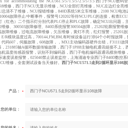
ox for accommodating the NCU561.5/571.5/572.5/573.
示8维修，西门子NCU无显示维修，NCU全部灯亮维修，NUC左边灯全亮
U总清不了维修，NCU报错维修，840D系统5米立车维修，2100 NCU电
10004故障停止/中断事件，报警号120202等待NCU/PLC的连接，检查E
灯（红色）二个指示灯分别代表PLC停止和PLC故障，确定NCU出问题，主机
502维修、300503故障修理、840D系统报警300504故障，25202
故障维修，过电流故障维修，欠压维修，黄灯不亮，红灯报警，25201故障，25
01，E/R模块温度过高，700144,FM,BM,有时候设备运行3到4个小时报故障，
00，代码607，伺服故障，608故障，，MX1主动编码器硬件出错，F31111故
器，231885轴A循环数据传输故障，西门子1PH8主轴电机通讯链接不
机温度传感器报警，识别不到编码器，西门子电机编码器通讯模块维修，西门子
实际速度误差报警，025040禁止误差监控，上海涌迪专业西门子840D
NCU维修，全套测试设备当天修好。
西门子NCU571.5走到2循环显示108
产品：
您的单位：
您的姓名：