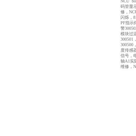
NCU b
码管显
修，NC
闪烁，8
PF指示
警300
模块过温
3005
3005
度传感
信号，电
轴A1
维修，