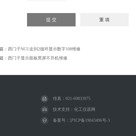
篇：
西门子NCU走到2循环显示数字108维修
篇：
西门子显示面板黑屏不开机维修
传真：021-69833975
技术支持：
化工仪器网
备案号：
沪ICP备19043496号-3