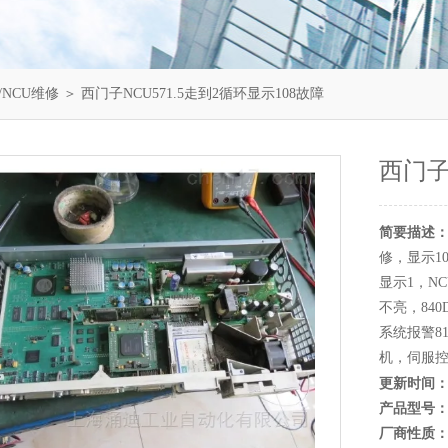
/NCU维修
＞ 西门子NCU571.5走到2循环显示108故障
西门子
简要描述
修，显示1
显示1，N
不亮，840
系统报警8
机，伺服
更新时间
产品型号
厂商性质