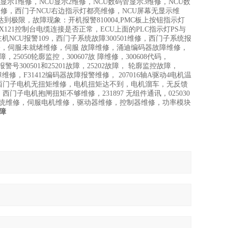
5 西门子NCU数码管显示1维修，NCU显示2维修，NCU数码管显示3维修，NCU数
维修，西门子NCU右边指示灯都亮维修，NCU屏幕无显示维
池达到极限，故障现象：开机报警810004,PMC板上按钮指示灯
CUX121控制台电缆连接是否正常，ECU上面的PLC指示灯PS与
NCU报警109，西门子系统故障300501维修，西门子系统报
轮廓报警维修，伺服未就绪维修，伺服 故障维修，涌迪编码器故障维修，
050轮廓监控，300607故 障维修，300608代码，
报警号300501和25201故障，25202故障， 轮廓监控故障，
障维修，F31412编码器故障报警维修， 207016轴A驱动4电机温
上，西门子电机无扭矩维修，电机扭矩达不到，电机溜车，无反馈
电机抱闸扭矩不够维修，231897 无组件通讯，025030
数控系统维修，伺服电机维修，驱动器维修，控制器维修，功率模块
故障