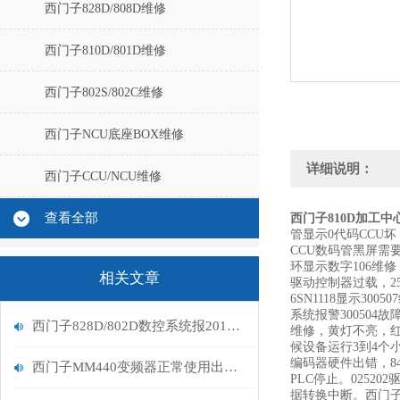
西门子828D/808D维修
西门子810D/801D维修
西门子802S/802C维修
西门子NCU底座BOX维修
详细说明：
西门子CCU/NCU维修
查看全部
西门子810D加工中
管显示0代码CCU坏
CCU数码管黑屏需
环显示数字106维修
相关文章
驱动控制器过载，252
6SN1118显示30
系统报警30050
西门子828D/802D数控系统报201303故障原因
维修，黄灯不亮，红灯报
候设备运行3到4个小时
编码器硬件出错，840D
西门子MM440变频器正常使用出现F0022故障报警解决
PLC停止。02520
据转换中断。西门子8