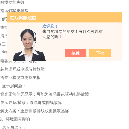
• 触摸功能失效
• 指示灯状态异常
2. 解决方案：
欢迎您！
• 拔插或更换存储模块（SD卡/USB）
来自局域网的朋友！有什么可以帮
• 清洁金手指触点
助您的吗？
（三）主板与显示屏故障
1. 主板问题：
• 电容漏液或元件老化
• 芯片虚焊或电源芯片故障
• 需专业检测或更换主板
2. 显示屏问题：
• 背光正常但无显示：可能为液晶屏或驱动电路故障
• 显示竖条/横条：液晶屏或排线故障
• 解决方案：重新插拔排线或更换液晶屏
四、环境因素影响
1. 温度与湿度：