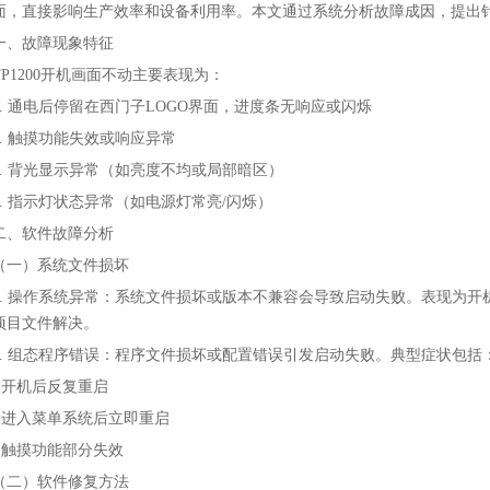
面，直接影响生产效率和设备利用率。本文通过系统分析故障成因，提出
一、故障现象特征
TP1200开机画面不动主要表现为：
1. 通电后停留在西门子LOGO界面，进度条无响应或闪烁
2. 触摸功能失效或响应异常
3. 背光显示异常（如亮度不均或局部暗区）
4. 指示灯状态异常（如电源灯常亮/闪烁）
二、软件故障分析
（一）系统文件损坏
1. 操作系统异常：系统文件损坏或版本不兼容会导致启动失败。表现为开机后立即
项目文件解决。
2. 组态程序错误：程序文件损坏或配置错误引发启动失败。典型症状包括
• 开机后反复重启
• 进入菜单系统后立即重启
• 触摸功能部分失效
（二）软件修复方法