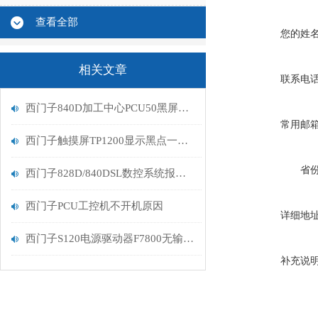
查看全部
您的姓
相关文章
联系电
西门子840D加工中心PCU50黑屏排查
常用邮
西门子触摸屏TP1200显示黑点一天比一天大解决维修
省
西门子828D/840DSL数控系统报警231806故障修复
西门子PCU工控机不开机原因
详细地
西门子S120电源驱动器F7800无输出问题处理
补充说