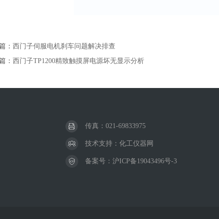
篇：
西门子伺服电机刹车问题解决排查
篇：
西门子TP1200精致触摸屏电源坏无显示分析
传真：021-69833975
技术支持：
化工仪器网
备案号：
沪ICP备19043496号-3