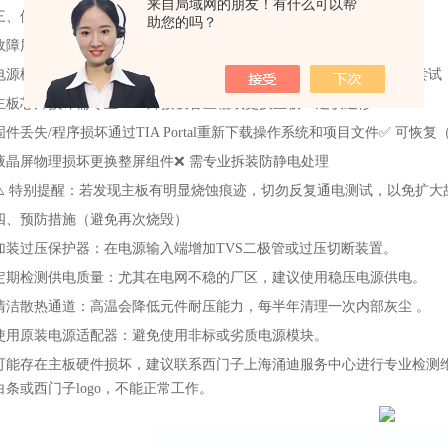
来自局域网的朋友！有什么可以帮
三、修复方案建议
助您的吗？
故障层级
处理方式
是否可自行操作
电源模块烧毁‌
更换电源板或维修损坏元器件（如保险、稳压IC）
✅ 可尝
主板芯片损坏‌
需专业BGA焊接设备重植或更换主板
❌ 建议送修
固件丢失/程序损坏‌
通过TIA Portal重新下载操作系统和项目文件
✅ 可恢复
液晶屏物理损坏‌
更换整屏组件
❌ 需专业拆装防静电处理
⚠️ ‌特别提醒‌：若发现主板有明显烧蚀痕迹，切勿反复通电测试，以免扩
四、预防措施（避免再次烧毁）
加装过压保护器‌：在电源输入端增加TVS二极管或过压切断装置。
定期检测供电质量‌：尤其在电网不稳的厂区，建议使用稳压电源供电。
清洁散热通道‌：高温会降低元件耐压能力，每半年清理一次内部灰尘 。
使用原装电源适配器‌：避免使用非标或劣质电源模块。
可能存在主板硬件损坏，建议联系西门子上海涌迪服务中心进行专业检测
白条或西门子logo，不能正常工作。