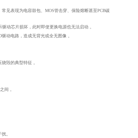
，常见表现为电容鼓包、MOS管击穿、保险熔断甚至PCB碳
或显示驱动芯片损坏，此时即使更换电源也无法启动 。
D驱动电路，造成无背光或全无图像 。
压烧毁的典型特征 。
之间 。
干扰。