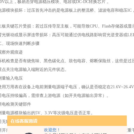
30V以上，极易击穿电源稳压模块、电容或DC-DC转换芯片 。
电源模块损坏‌：过压首先冲击的是电源板上的整流桥、滤波电容和稳压IC
主板关键芯片受损‌：若过压传导至主板，可能导致CPU、Flash存储器
背光驱动或显示屏连带损坏‌：高压可能通过供电线路影响背光逆变器或LE
二、现场快速判断步骤
观察外观痕迹‌
拆机检查是否有‌烧焦味、黑色碳化点、鼓包电容、熔断保险丝‌，这些是过
重点关注电源输入端附近的元件状态。
测量输入电压‌
使用万用表在设备上电前测量电源端子电压，确认是否稳定在21.6V~26.4V
若电压持续偏高，需排查上游电源（如开关电源输出异常）。
断电检测关键部件‌
测量电源模块输出的5V、3.3V等次级电压是否正常。
若无输出或短路，说明电源板已损坏，需更换或维修。
欢迎您！
断开所有非必要外设，仅保留电源和屏幕，看是否能点亮，排除负载过重