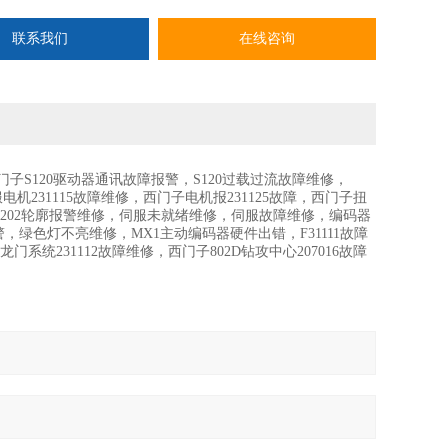
联系我们
在线咨询
西门子S120驱动器通讯故障报警，S120过载过流故障维修，
服电机231115故障维修，西门子电机报231125故障，西门子扭
度，25202轮廓报警维修，伺服未就绪维修，伺服故障维修，编码器
绿色灯不亮维修，MX1主动编码器硬件出错，F31111故障
D龙门系统231112故障维修，西门子802D钻攻中心207016故障