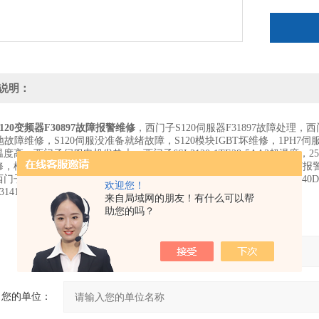
说明：
120变频器F30897故障报警维修
，西门子S120伺服器F31897故障处理，
接地故障维修，S120伺服没准备就绪故障，S120模块IGBT坏维修，1PH7伺
度高，西门子伺服电机发热大，西门子6SL3120-1TE28-5AA3超温
修，模块过温故障维修，过电流故障维修，欠压维修，黄灯不亮，红灯报警，
门子802D系统231110代码，828D数控系统231101故障维修，西门子840
欢迎您！
31412编码器故障报警维修，
西门子S120变频器F30897故障报警维修
来自局域网的朋友！有什么可以帮
助您的吗？
产品：
您的单位：