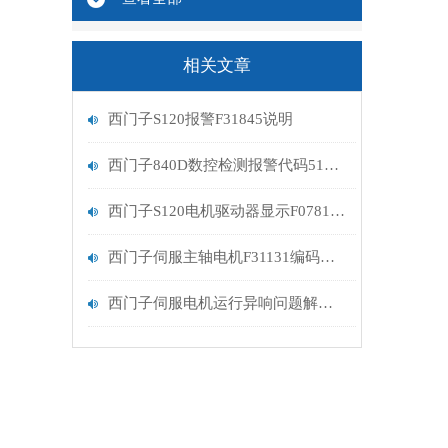
相关文章
西门子S120报警F31845说明
西门子840D数控检测报警代码510107维修排查
西门子S120电机驱动器显示F07810报警解决修复
西门子伺服主轴电机F31131编码器报警处理
西门子伺服电机运行异响问题解决修复