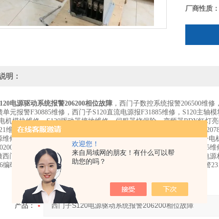
厂商性质
说明：
120电源驱动系统报警206200相位故障
，西门子数控系统报警206500维修
回馈单元报警F30885维修，西门子S120直流电源报F31885维修，S120
DSL电机模块维修，S120驱动器接地维修，伺服器烧保险，变频器RDY
21维修,单轴伺服器报31885修理,30020,7930,f07016,702844维修
维修，F07901故障维修，F31135维修，F30005故障维修，江苏西门子电机模
欢迎您！
020005故障，F07935故障，F01036，功率单元接地故障,230021,230
来自局域网的朋友！有什么可以帮
西门子828D伺服器过载维修，西门子S120变频器206200整流单元主电
助您的吗？
806编码故障，西门子828D出现231835循环数据传送故障，828D系统报警23
产品：