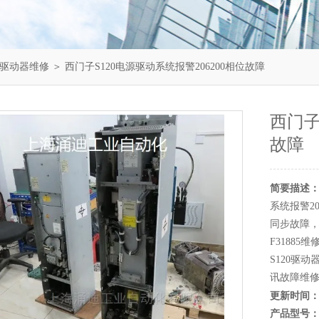
0驱动器维修
＞ 西门子S120电源驱动系统报警206200相位故障
西门子
故障
简要描述
系统报警20
同步故障，S
F31885
S120驱
讯故障维
更新时间
产品型号