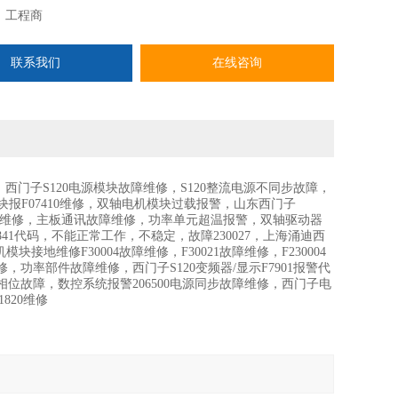
：
工程商
联系我们
在线咨询
，西门子S120电源模块故障维修，S120整流电源不同步故障，
主轴模块报F07410维修，双轴电机模块过载报警，山东西门子
红灯亮维修，主板通讯故障维修，功率单元超温报警，双轴驱动器
，故障207841代码，不能正常工作，不稳定，故障230027，上海涌迪西
块接地维修F30004故障维修，F30021故障维修，F230004
005维修，功率部件故障维修，西门子S120变频器/显示F7901报警代
源相位故障，数控系统报警206500电源同步故障维修，西门子电
1820维修