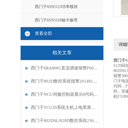
西门子6SN1123功率模块
西门子6SN1118轴卡修理
查看全部
详细
相关文章
西门子S
S120
西门子6RA8081直流调速报警F60095故障处理
802
报警300
西门子802D数控系统报警201481故障维修分析
门子电源
代码，F
码，安徽
西门子NCU伺服控制器显示8代码排查
机F31
西门子TCU20系统主机上电黑屏维修排查
西门子802DSL/828D数控系统230005功率单元过载分析