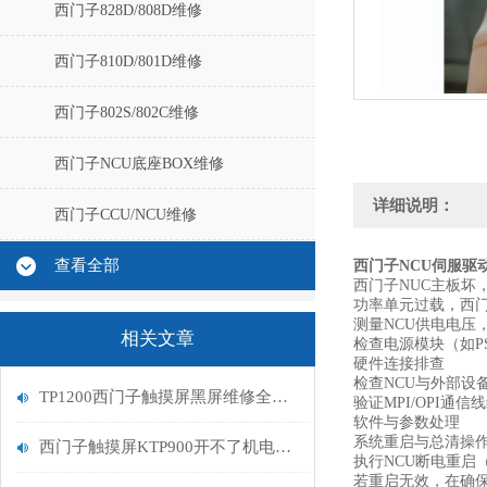
西门子828D/808D维修
西门子810D/801D维修
西门子802S/802C维修
西门子NCU底座BOX维修
详细说明：
西门子CCU/NCU维修
查看全部
西门子NCU伺服驱
西门子NUC主板坏
功率单元过载，西
测量NCU供电电压
相关文章
检查电源模块（如P
‌硬件连接排查‌
检查NCU与外部设备
TP1200西门子触摸屏黑屏维修全攻略
验证MPI/OPI通
软件与参数处理‌
‌系统重启与总清操作
西门子触摸屏KTP900开不了机电路板修复维修
执行NCU断电重启
若重启无效，在‌确保备