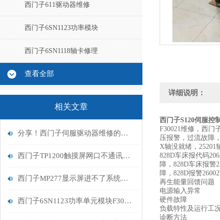
西门子611驱动器维修
西门子6SN1123功率模块
西门子6SN1118轴卡修理
查看全部
详细说明：
相关文章
西门子S120伺服控
F30021维修，西门
分享！西门子伺服驱动器维修的七大方法
压报警，过流故障，超
X轴没就绪，25201
西门子TP1200触摸屏网口不通讯维修排查
828D车床报代码20
障，828D车床报警2
障，828D报警26002
西门子MP277显示屏进不了系统触摸屏维修解决
再生能量回馈问题
电源输入异常
硬件故障
西门子6SN1123功率单元模块F300500报警维修说明
负载特性及运行工
诊断方法