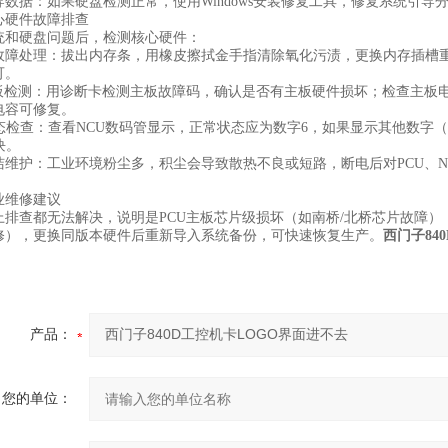
导数据‌：如果硬盘检测正常，使用Windows安装修复工具，修复系统引
心硬件故障排查
统和硬盘问题后，检测核心硬件：
故障处理‌：拔出内存条，用橡皮擦拭金手指清除氧化污渍，更换内存插槽
可。
主板检测‌：用诊断卡检测主板故障码，确认是否有主板硬件损坏；检查主
电容可修复。
态检查‌：查看NCU数码管显示，正常状态应为‌数字6‌，如果显示其他数字（0
块。
洁维护‌：工业环境粉尘多，积尘会导致散热不良或短路，断电后对PCU、
业维修建议
上排查都无法解决，说明是PCU主板芯片级损坏（如南桥/北桥芯片故障
修），更换同版本硬件后重新导入系统备份，可快速恢复生产。
西门子84
产品：
您的单位：