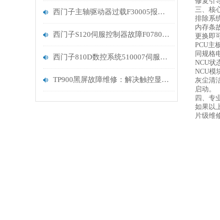
修复引
三、核
西门子主轴驱动器过载F30005报警解决修复
排除系
内存条
西门子S120伺服控制器故障F07807报警解决维修
更换即
PCU
同规格
西门子810D数控系统510007伺服驱动器过热
NCU状
NCU模
TP900黑屏故障维修：解决触控显示设备的常见问题
灰尘清
启动。
四、专
如果以
片级维