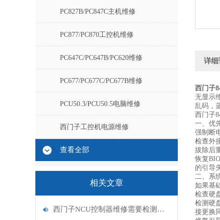
PC827B/PC847C主机维修
PC877/PC870工控机维修
PC647C/PC647B/PC620维修
详细
PC677/PC677C/PC677B维修
西门子8
无显示维
PCU50.3/PCU50.5电脑维修
乱码，蓝
西门子
一、优
西门子工控机电源维修
强制断
检查外
查看全部
拔除后
恢复BI
的引导
二、系
相关文章
如果基
检查硬
检测硬
西门子NCU控制器维修需要检测哪些
接更换