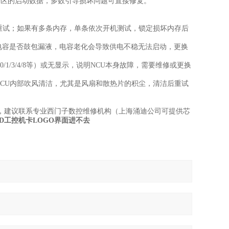
导分区的启动数据，多数引导损坏问题可直接修复。
重试；如果有多条内存，单条依次开机测试，锁定损坏内存后
板电容是否鼓包漏液，电容老化会导致供电不稳无法启动，更换
/1/3/4/8等）或无显示，说明NCU本身故障，需要维修或更换
NCU内部吹风清洁，尤其是风扇和散热片的积尘，清洁后重试
），建议联系专业西门子数控维修机构（上海涌迪公司可提供芯
0D工控机卡LOGO界面进不去