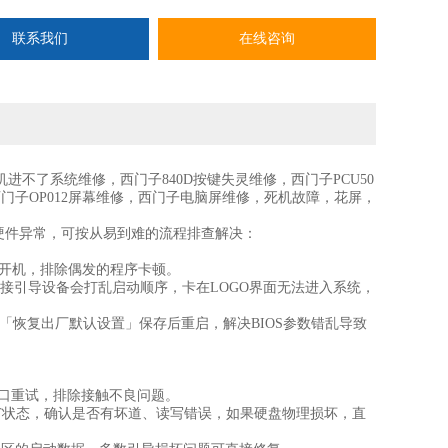
联系我们
在线咨询
机进不了系统维修，西门子840D按键失灵维修，西门子PCU50
西门子OP012屏幕维修，西门子电脑屏维修，死机故障，花屏，
硬件异常‌，可按从易到难的流程排查解决：
电开机，排除偶发的程序卡顿。
外接引导设备会打乱启动顺序，卡在LOGO界面无法进入系统，
择「恢复出厂默认设置」保存后重启，解决BIOS参数错乱导致
接口重试，排除接触不良问题。
RT状态，确认是否有坏道、读写错误，如果硬盘物理损坏，直