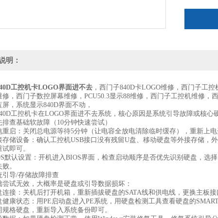
说明：
40D工控机卡LOGO界面进不去
，西门子840D卡LOGO维修，西门子工控
修，西门子数控屏幕维修，PCU50.3显示88维修，西门子工控机维修，
屏，系统显示840D界面不动，
840D工控机卡在LOGO界面进不去系统，核心原因是系统引导故障或核心
先排查基础软故障（10分钟快速尝试）
电重启‌：关闭总电源等待5分钟（让电容全放电清除临时缓存），重新上
接存储设备‌：确认工控机USB接口没有残留U盘、移动硬盘等外接存储，
重试即可。
OS默认设置‌：开机进入BIOS界面，检查启动顺序是否优先识别硬盘，选
失败。
统引导/存储故障排查
础尝试无效，大概率是硬盘或引导数据损坏：
盘连接‌：关机后打开机箱，重新插拔硬盘的SATA线和供电线，更换主板
盘健康状态‌：用PE启动盘进入PE系统，用硬盘检测工具查看硬盘的SMA
同规格硬盘，重新导入系统备份即可。