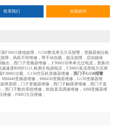
联系我们
在线咨询
逆变器F30021接地故障，G150整流单元欠压报警，变频器相位检
变单元温度故障，风机不转维修，带不动负载，超压故障，启动烧保
出，西门子变频器维修，,F30001功率单元过电流，更换功
速度时间P1121,检测主电源电压，F30003直流母线欠压测
F30001过载，G150空压机变频器维修，
西门子G150报警
MM440变频器维修，MM430变频器维修，G130变频器维
7801故障原因，门子变频器维修，西门子触摸屏维修，西门子直
修，西门子数控系统维修，欧陆直流调速维修，ABB变频器维
压维修，F0003欠压维修，