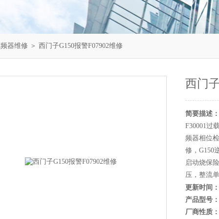
变频器维修
＞ 西门子G150报警F07902维修
西门子
简要描述
F30001
频器相位检测
修，G15
启动烧保
压，整流
更新时间
产品型号
厂商性质