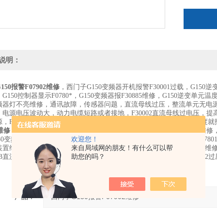
说明：
150报警F07902维修
，西门子G150变频器开机报警F30001过载，G150
G150控制器显示F0780*，G150变频器报F30885维修，G150逆
频器灯不亮维修，通讯故障，传感器问题，直流母线过压，整流单元无电源输
电源电压波动大，动力电缆短路或者接地，F30002直流母线过电压，提高减
，F30004变频器过热，变频器风扇坏，电机过载，G150变频器加速度就报
2维修
，G120水泵变频器欠压报警，西门子变频器维修，6SE70变频器维修，
50变频器维修。西门子G120变频器速度低报过流过载维修，G120报F0
欢迎您！
装置维修，西门子直流调速器维修，西门子PLC维修，西门子电源模块维
来自局域网的朋友！有什么可以帮
B直流调速维修，西门西门子MM420报故障F0001过流维修，故障F0002过
助您的吗？
产品：