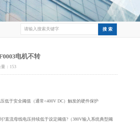
0003电机不转
点击量：
153
电压低于安全阈值（通常<400V DC）触发的硬件保护
检测电路监测到?直流母线电压持续低于设定阈值?（380V输入系统典型阈