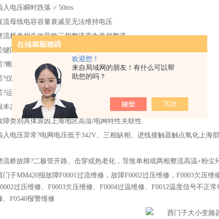
输入电压瞬时跌落 > 50ms
直流母线电容容量衰减至无法维持电压
整流桥单相失效导致三相整流变为单相整流
关键区分?：
欢迎您！
若?断电后重新上电立即报F0003? → 电源输入或整流模块故障
来自局域网的朋友！有什么可以帮
助您的吗？
若?仅在负载启动瞬间报故障? → 负载冲击或斜坡时间不足
若?运行中偶发? → 电容老化或电网波动
根本原因分类分析
故障类别
具体原因
上海地区高湿/电网特性关联性
输入电压异常?
电网电压低于342V、三相缺相、进线接触器触点氧化
上海部
整流桥故障?
二极管开路、击穿或热老化，导致单相或两相整流
高温+粉尘
西门子MM420报故障F0001过流维修，故障F0002过压维修，F0003欠
0002过压维修、F0003欠压维修、F0004过温维修、F0012温度信号不正常
、F0540报警维修