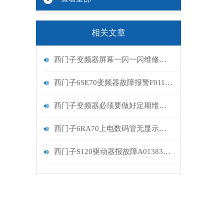
相关文章
西门子变频器屏幕一闪一闪维修排查
西门子6SE70变频器故障报警F011维修检测
西门子变频器必须要做好定期维护保养
西门子6RA70上电数码管无显示直流调速器检测
西门子S120驱动器报故障A01383分析