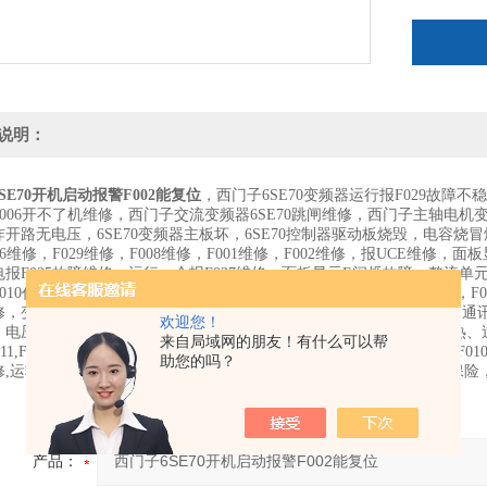
说明：
SE70开机启动报警F002能复位
，西门子6SE70变频器运行报F029故障
006开不了机维修，西门子交流变频器6SE70跳闸维修，西门子主轴电机变
开路无电压，6SE70变频器主板坏，6SE70控制器驱动板烧毁，电容烧
26维修，F029维修，F008维修，F001维修，F002维修，报UCE维修，面
报F025故障维修，运行一会报F027维修，面板显示E闪烁故障，整流单元F
010代码故障，西门子6SE70报警F103,西门子整流回馈单元F007,F033
修，变频器无输出，无电压，变频器冒烟，变频器异响，变频器报警，通讯不
欢迎您！
，电压输出不平衡，运行几分钟报过流.缺相、过流、过压、欠压、过热、
来自局域网的朋友！有什么可以帮
011,F026,F001,F002,F006，F008，F012,F303,F103，F052，F02
助您的吗？
修,运转速度不连贯维修,高速不稳定维修,低速不稳定维修,启动合闸跳保险
产品：