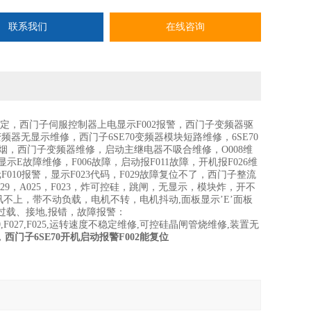
联系我们
在线咨询
不稳定，西门子伺服控制器上电显示F002报警，西门子变频器驱
频器无显示维修，西门子6SE70变频器模块短路维修，6SE70
冒烟，西门子变频器维修，启动主继电器不吸合维修，O008维
板显示E故障维修，F006故障，启动报F011故障，开机报F026维
010报警，显示F023代码，F029故障复位不了，西门子整流
，F029，A025，F023，炸可控硅，跳闸，无显示，模块炸，开不
上，带不动负载，电机不转，电机抖动,面板显示’E’面板
过载、接地,报错，故障报警：
3,F015,F010,F027,F025,运转速度不稳定维修,可控硅晶闸管烧维修,装置无
，
西门子6SE70开机启动报警F002能复位