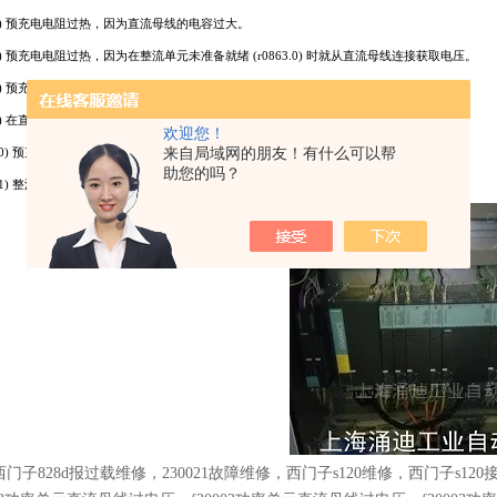
6) 预充电电阻过热，因为直流母线的电容过大。
7) 预充电电阻过热，因为在整流单元未准备就绪 (r0863.0) 时就从直流母线连接获取电压。
8) 预充电电阻过热，因为在直流母线快速放电时通过制动模块关闭了电源接触器。
9) 在直流母线连接中有短路 / 接地。
欢迎您！
10) 预充电电路可能有故障 （只对于装机装柜设备）。
来自局域网的朋友！有什么可以帮
助您的吗？
11) 整流模块损坏，或者电机模块内的熔断器动作 （仅书本型设备）。
西门子828d报过载维修，230021故障维修，西门子s120维修，西门子s12