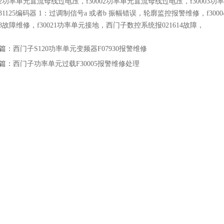
002功率单元直流母线过电压，f30002功率单元直流母线过电压，f30003功率
31125编码器 1：过调制信号a 或者b 振幅错误，轮廓监控报警维修，f300
008故障维修，f30021功率单元接地，西门子数控系统报021614故障，
篇：
西门子S120功率单元变频器F07930报警维修
篇：
西门子功率单元过载F30005报警维修处理