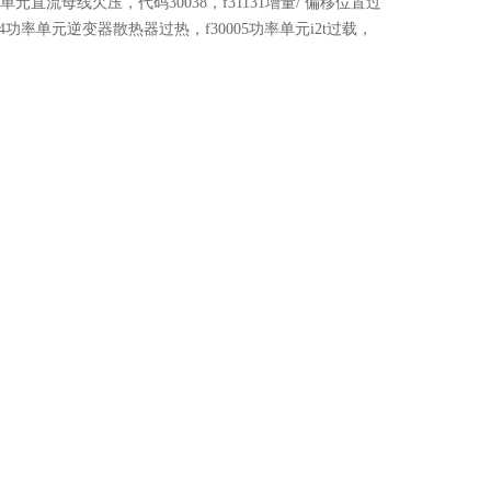
单元直流母线欠压，代码30038，f31131增量/ 偏移位置过
04功率单元逆变器散热器过热，f30005功率单元i2t过载，