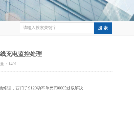
流母线充电监控处理
击量：
1491
接地修理，西门子S120功率单元F30005过载解决