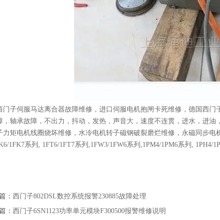
西门子伺服马达离合器故障维修，进口伺服电机抱闸卡死维修，德国西门
障，轴承故障，不出力，抖动，发热，声音大，速度不连贯，进水，进油
子力矩电机线圈烧坏维修，水冷电机转子磁钢破裂磨烂维修，永磁同步电机
K6/1FK7系列, 1FT6/1FT7系列,1FW3/1FW6系列,1PM4/1PM6系列, 1PH4/1PH
篇：
西门子802DSL数控系统报警230885故障处理
篇：
西门子6SN1123功率单元模块F300500报警维修说明