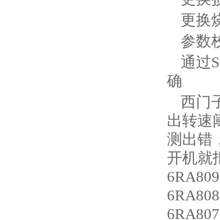
更换
参数校
通过S
确‌
西门子
出转速阈
测出错，
开机就报
6RA8
6RA8
6RA80