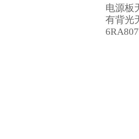
电源板无
有背光
6RA8