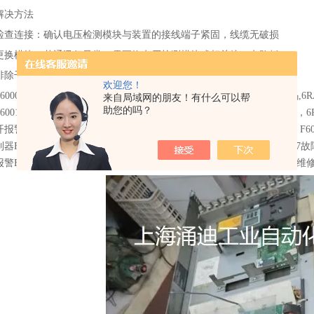
解决方法
检查连接‌：确认电压检测模块与装置的接线端子紧固，线缆无破损‌
更换模块‌：若通讯仍异常，需更换电压检测模块或相关接口电路板‌
排除干扰‌：检查接地是否良好，必要时加装屏蔽措施
欢迎您！
F60005， 直流调速报F60004， F60006 ，6RA80驱动器报警F60007代码,
来自局域网的朋友！有什么可以帮
助您的吗？
0010报警维修，F60038，F60050，F60051，F60300,F60061，F60090
报警维修，F60100，F60101，F60104，6RA80励磁报警F60105维修，F6
器F60097,西门子6RA80显示故障F60001报警。6RA80调速器报F60167
警F60041故障维修，6RA80主板不能读卡维修，6RA80上电显示白屏