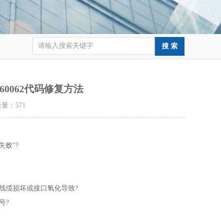
60062代码修复方法
点击量：
571
失败"?
线缆损坏或接口氧化导致?
号?