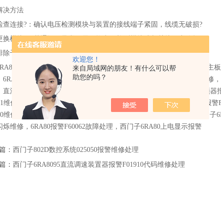
解决方法
检查连接?：确认电压检测模块与装置的接线端子紧固，线缆无破损?
更换模块?：若通讯仍异常，需更换电压检测模块或相关接口电路板?
排除干扰?：检查接地是否良好，必要时加装屏蔽措施?
欢迎您！
6RA8087励磁板销售，6RA8085直流调速器风扇转速低报警，6RA8081主
来自局域网的朋友！有什么可以帮
助您的吗？
6RA8031直流器维修，6RA8025直流控制器维修，6RA8018扩容机维修
，直流调速电源板维修，直流调速器主板维修，励磁板销售，电机变频器报
031维修，面板报代码F60061维修，屏幕显示故障F60062维修，变频器报警F
910维修，西门子6RA80报警F60005，6RA8093报故障F60062维修，西
烁维修，6RA80报警F60062故障处理，西门子6RA80上电显示报警
篇：
西门子802D数控系统025050报警维修处理
篇：
西门子6RA8095直流调速装置器报警F01910代码维修处理