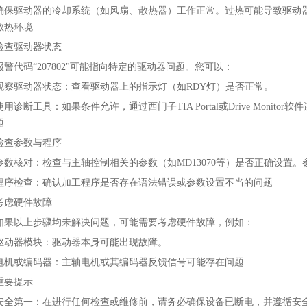
确保驱动器的冷却系统（如风扇、散热器）工作正常。过热可能导致驱动
热环境‌
检查驱动器状态‌
报警代码“207802"可能指向特定的驱动器问题。您可以：
观察驱动器状态‌：查看驱动器上的指示灯（如RDY灯）是否正常。
‌使用诊断工具‌：如果条件允许，通过西门子TIA Portal或Drive Mo
‌
检查参数与程序‌
‌参数核对‌：检查与主轴控制相关的参数（如MD13070等）是否正确设置
程序检查‌：确认加工程序是否存在语法错误或参数设置不当的问题‌
‌考虑硬件故障‌
如果以上步骤均未解决问题，可能需要考虑硬件故障，例如：
驱动器模块‌：驱动器本身可能出现故障。
‌电机或编码器‌：主轴电机或其编码器反馈信号可能存在问题‌
重要提示
‌安全第一‌：在进行任何检查或维修前，请务必确保设备已断电，并遵循安