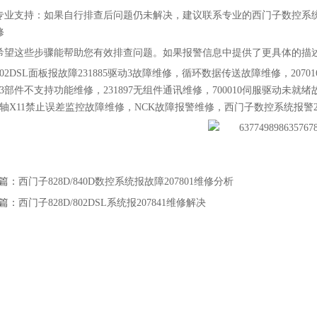
‌专业支持‌：如果自行排查后问题仍未解决，建议联系专业的西门子数控
‌
希望这些步骤能帮助您有效排查问题。如果报警信息中提供了更具体的描
802DSL面板报故障231885驱动3故障维修，循环数据传送故障维修，207
303部件不支持功能维修，231897无组件通讯维修，700010伺服驱动未就
40轴X11禁止误差监控故障维修，NCK故障报警维修，西门子数控系统报警2
篇：
西门子828D/840D数控系统报故障207801维修分析
篇：
西门子828D/802DSL系统报207841维修解决