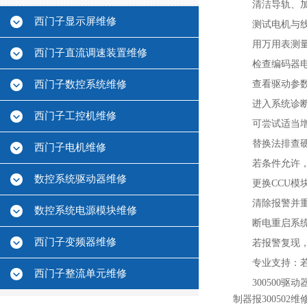
清洁导轨、
西门子显示屏维修
测试电机与线
用万用表测
西门子直流调速装置维修
检查编码器
西门子数控系统维修
查看驱动参数
进入系统诊断界
西门子工控机维修
可尝试适当增大
替换法排查硬
西门子电机维修
若条件允许
数控系统驱动器维修
更换CCU模
清除报警并重
数控系统电源模块维修
断电重启系统
西门子变频器维修
若报警复现
专业支持‌
西门子整流单元维修
300500驱动
制器报300502维