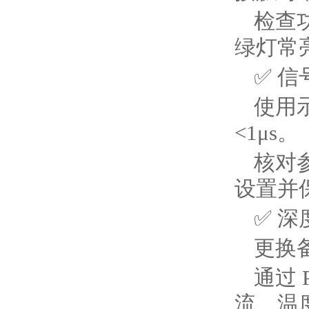
检查
绿灯常
✅ ‌
使用示
‌<1μs‌。
核对参
设置并
✅ ‌深
更换
通过
流、温