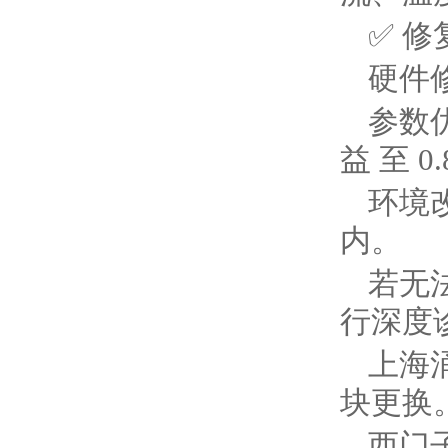
✅ ‌修
硬件
参数优
益‌ 至
环境改
内。
若无
行深度
上海
块更换
西门子