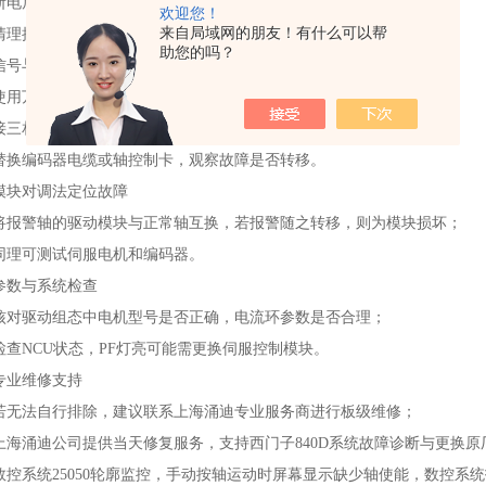
断电后检查电机动力线和编码器电缆是否松动、氧化；
欢迎您！
来自局域网的朋友！有什么可以帮
清理接头并重新紧固，确保接触良好。
助您的吗？
信号与硬件测试‌
使用万用表测量三相绕组电阻是否平衡，对地绝缘是否正常；
接三相工频电源空载测试电机转动是否平稳；
替换编码器电缆或轴控制卡，观察故障是否转移。
模块对调法定位故障‌
将报警轴的驱动模块与正常轴互换，若报警随之转移，则为模块损坏；
同理可测试伺服电机和编码器。
参数与系统检查‌
核对驱动组态中电机型号是否正确，电流环参数是否合理；
检查NCU状态，PF灯亮可能需更换伺服控制模块。
专业维修支持‌
若无法自行排除，建议联系上海涌迪专业服务商进行板级维修；
上海涌迪公司提供‌当天修复服务‌，支持西门子840D系统故障诊断与更换原
数控系统25050轮廓监控，手动按轴运动时屏幕显示缺少轴使能，数控系统报警300