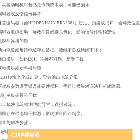
手动盘动电机时若感觉卡顿或串动，可能已损坏。
编码器或反馈信号异常‌
外置编码器（如HEIDENHAIN ERN1381）进油、污染或损坏，会导致位
编码器电缆松动、屏蔽不良或接头氧化，影响信号传输稳定性。
电缆与连接问题‌
动力电缆或反馈电缆存在破损、接触不良或绝缘下降；
接口模块（如IM361）连接不可靠，易受干扰。
驱动模块或功率板故障‌
IGBT模块老化或击穿，导致输出电流异常；
驱动板参数设置错误或硬件损坏，需通过模块对调法判断故障源。
控制主板或系统干扰‌
NCU模块电流检测功能异常，误报过流；
周围存在强电磁干扰源，影响测量回路精度。
排查与解决步骤：
初步检查‌