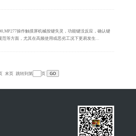
P700,MP277操作触摸屏机械按键失灵‌，功能键没反应，确认键
范等方面，尤其在高频使用或恶劣工况下更易发生...
页
末页
跳转到第
页