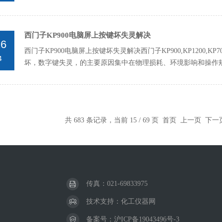
西门子KP900电脑屏上按键坏失灵解决
26
西门子KP900电脑屏上按键坏失灵解决西门子KP900,KP1200,K
4
坏，数字键失灵，的主要原因集中在物理损耗、环境影响和操作规
共 683 条记录，当前 15 / 69 页
首页
上一页
下一
传真：021-69833975
技术支持：
化工仪器网
备案号：
沪ICP备19043496号-3