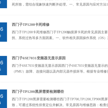
0
死‌所致，需结合现象快速判断并处理。一、常见原因与应对方法1.‌
西门子TP1200卡死维修
26
西门子TP1200卡死维修西门子TP1200触摸屏卡死‌的常见原
0
扰、系统过热‌等多方面因素。一、软件相关原因操作系统（OS
出...
西门子6SE7031变频器无显示原因
26
西门子6SE7031变频器无显示原因西门子6SE7031变频器无
5
（PMU）故障、连接问题以及内部元器件损坏等。根据专业维修
最常...
西门子TP1200黑屏需要检测哪些
26
西门子TP1200黑屏需要检测哪些西门子TP700,TP1200,TP
4
致，可通过系统性排查定位并解决。常见原因与维修思路：检查供电