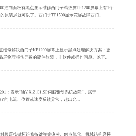
00控制面板有黑点显示维修西门子精致屏TP1200屏幕上有1个
原装屏就可以了。西门子TP1500显示花屏故障西门...
维修解决西门子KP1200屏幕上显示黑点处理解决方案‌：‌更
晶屏物理损伤‌导致的硬件故障，非软件或操作问题。以下...
‌：表示‌“轴Y,X,Z,C1,SP伺服驱动系统故障”‌，属于
轴Y的电流、位置或速度反馈异常，超出允...
900触摸屏按键坏维修按键弹簧疲劳、触点氧化、机械结构磨损