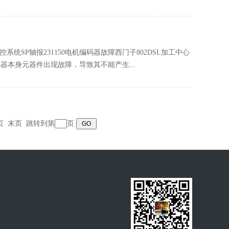
控系统SP轴报231150电机编码器故障西门子802DSL加工中心
码器本身元器件出现故障，导致其不能产生...
页
末页
跳转到第
页