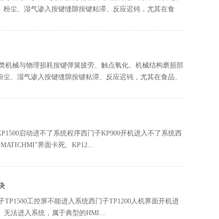
污、粉尘、湿气渗入按键缝隙按键粘滞、反应迟钝，尤其在食
分类‌机械与物理损耗‌按键弹簧疲劳、触点氧化、机械结构磨损部
、粉尘、湿气渗入按键缝隙按键粘滞、反应迟钝，尤其在食品、
KP1500启动进不了系统程序西门子KP900开机进入不了系统西
TICHMI”界面卡死、KP12...
决
门子TP1500工控屏不能进入系统西门子TP1200人机界面开机进
、无法进入系统，属于典型的‌HMI...