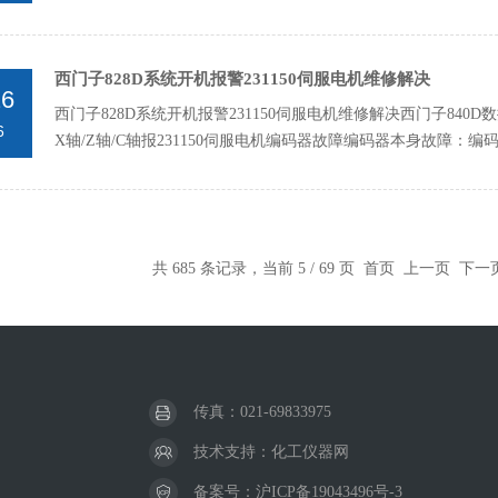
西门子828D系统开机报警231150伺服电机维修解决
26
西门子828D系统开机报警231150伺服电机维修解决西门子840D数
6
X轴/Z轴/C轴报231150伺服电机编码器故障编码器本身故障：编
共 685 条记录，当前 5 / 69 页
首页
上一页
下一
传真：021-69833975
技术支持：
化工仪器网
备案号：
沪ICP备19043496号-3