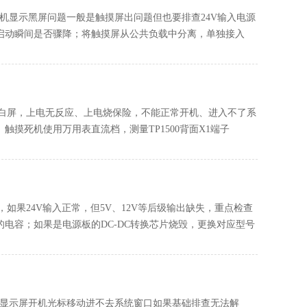
屏开机显示黑屏问题一般是触摸屏出问题但也要排查24V输入电源
察启动瞬间是否骤降；将触摸屏从公共负载中分离，单独接入
屏、白屏，上电无反应、上电烧保险，不能正常开机、进入不了系
死机使用万用表直流档，测量TP1500背面‌X1端子‌
，如果24V输入正常，但5V、12V等后级输出缺失，重点检查
电容；如果是电源板的DC-DC转换芯片烧毁，更换对应型号
900显示屏开机光标移动进不去系统窗口如果基础排查无法解