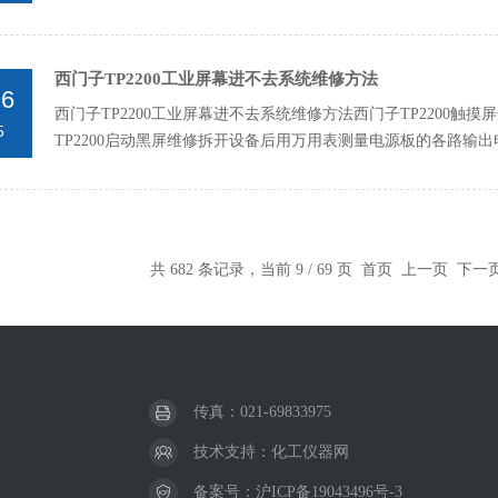
西门子TP2200工业屏幕进不去系统维修方法
26
西门子TP2200工业屏幕进不去系统维修方法西门子TP2200触
5
TP2200启动黑屏维修拆开设备后用万用表测量电源板的各路输出电压
共 682 条记录，当前 9 / 69 页
首页
上一页
下一
传真：021-69833975
技术支持：
化工仪器网
备案号：
沪ICP备19043496号-3