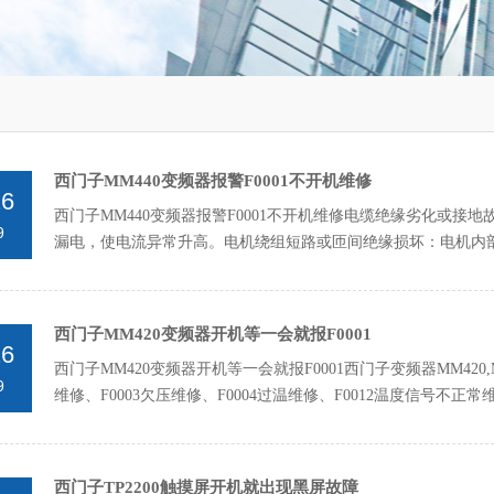
西门子MM440变频器报警F0001不开机维修
26
西门子MM440变频器报警F0001不开机维修‌电缆绝缘劣化或
9
漏电，使电流异常升高。‌电机绕组短路或匝间绝缘损坏‌：电机
置与...
西门子MM420变频器开机等一会就报F0001
26
西门子MM420变频器开机等一会就报F0001西门子变频器MM420,MM4
9
维修、F0003欠压维修、F0004过温维修、F0012温度信号不正常维修
西门子TP2200触摸屏开机就出现黑屏故障