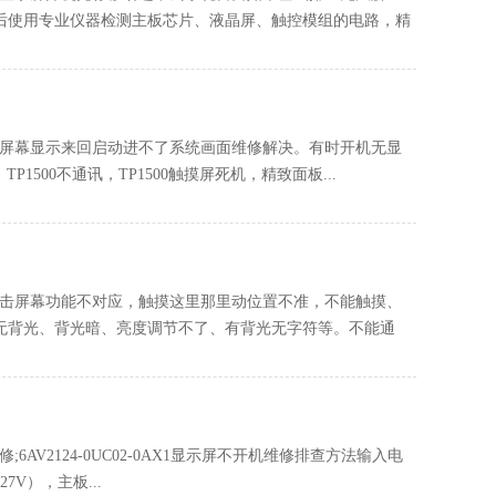
后使用专业仪器检测主板芯片、液晶屏、触控模组的电路，精
屏上电屏幕显示来回启动进不了系统画面维修解决。有时开机无显
P1500不通讯，TP1500触摸屏死机，精致面板...
作时点击屏幕功能不对应，触摸这里那里动位置不准，不能触摸、
无背光、背光暗、亮度调节不了、有背光无字符等。不能通
6AV2124-0UC02-0AX1显示屏不开机维修排查方法输入电
7V），主板...