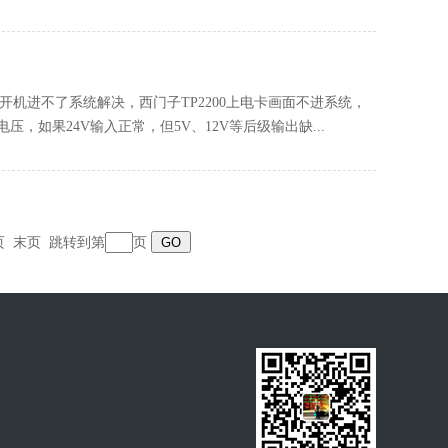
摸屏开机进不了系统解决，西门子TP2200上电卡画面不进系统，
，如果24V输入正常，但5V、12V等后级输出缺...
页
末页
跳转到第
页