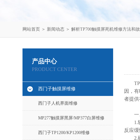
网站首页
＞
新闻动态
＞ 解析TP700触摸屏死机维修方法和
产品中心
PRODUCT CENTER
TP7
西门子触摸屏维修
因，有
者提供
西门子人机界面维修
一、
MP277触摸屏黑屏/MP377白屏维修
1.软
反应缓
西门子TP1200/KP1200维修
2.硬