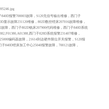
840D报警700003故障，S120无信号输出维修，西门子
0D显示故障231120维修，802D数控镗床207016故障维修，
02故障，西门子802D铣床207900代码维修，西门子840D系统
2,F01380,A01388,西门子828D系统报警231407维修，
警，25000编码器故障，21614到达硬件限位开关报警，S120报
门子840D镗床加工中心25040报警故障，700121故障，