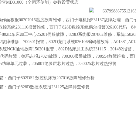
检查MD31000（全闭环使能）参数设置状态‌
操作面板报00207015温度故障维修，西门子电机报F31137故障处理，西门子
D数控系统231116报警维修，西门子828D数控系统偶尔报警026106代码，84
802D车床加工中心25201伺服故障，828D系统报207862维修，系统1502
022故障维修，700301报警，802D龙门系统026106编码器故障，A01381,A0138
D系统NCK通讯故障150201报警，802D钻床加工系统231115，201482报
10代码故障，德玛吉报27024故障，700360报警故障，700554故障维修，西
805功率单元过载，205001绝缘层芯片过热，230025芯片过热报警
篇：
西门子802DSL数控机床报207016故障维修分析
篇：
西门子828D数控系统报231125故障排查修复