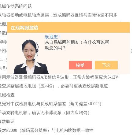
机械传动系统问题‌
联轴器松动或电机轴承磨损，造成编码器反馈与实际转速不同步‌
光栅尺/编码器安装平行度偏差（径向跳动>0.05mm）导致信号失真‌
参数配置错误‌
欢迎您！
编码器分辨率参数（如P2000）与电机铭P数据不匹配‌
来自局域网的朋友！有什么可以帮
助您的吗？
全闭环控制模式下未正确启用光栅尺补偿功能（MD31000参数设置错误）‌
二、排查步骤建议
‌信号检测‌
使用示波器测量编码器A/B相信号波形，正常方波幅值应为5-12V‌
检查屏蔽层接地电阻（应<4Ω），必要时更换双绞屏蔽电缆‌
‌机械检查‌
激光对中仪检测电机与负载轴系偏差（角向偏差<0.02°）‌
手动旋转电机轴，确认无卡滞现象（阻力应均匀）‌
参数验证‌
核对P2000（编码器分辨率）与电机M牌数据一致性‌